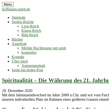
Skip
Menu
to
hoffmann-spirit.de
content
Startseite
Seelen-Reiche
Lese-Reich
Klang-Reich
Bild-Reich
Bücher
Angebote
Mobile Buchlesung mit spirit
kostenfrei
Kontakt
Über mich
Autorenportrait
Seele-bis-heiter-Post
hoffmann-spirit.de
Erwache im eigenen Licht deiner Seele
Spiritualität – Die Währung des 21. Jahrh
29. Dezember 2020
Mit dem Jahrtausendwechsel im Jahre 2000 n.Chr. sind wir vom Fische
unseren individuellen Platz im Rahmen eines größeren Ganzen einneh