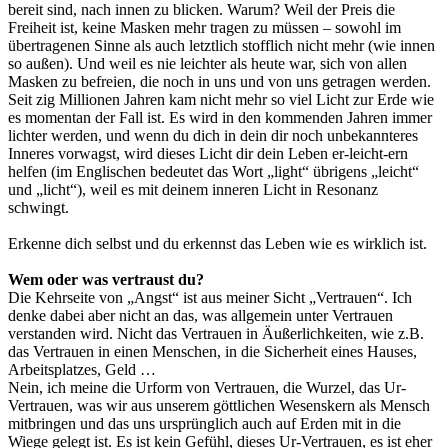
bereit sind, nach innen zu blicken. Warum? Weil der Preis die
Freiheit ist, keine Masken mehr tragen zu müssen – sowohl im
übertragenen Sinne als auch letztlich stofflich nicht mehr (wie innen
so außen). Und weil es nie leichter als heute war, sich von allen
Masken zu befreien, die noch in uns und von uns getragen werden.
Seit zig Millionen Jahren kam nicht mehr so viel Licht zur Erde wie
es momentan der Fall ist. Es wird in den kommenden Jahren immer
lichter werden, und wenn du dich in dein dir noch unbekannteres
Inneres vorwagst, wird dieses Licht dir dein Leben er-leicht-ern
helfen (im Englischen bedeutet das Wort „light“ übrigens „leicht“
und „licht“), weil es mit deinem inneren Licht in Resonanz
schwingt.
Erkenne dich selbst und du erkennst das Leben wie es wirklich ist.
Wem oder was vertraust du?
Die Kehrseite von „Angst“ ist aus meiner Sicht „Vertrauen“. Ich
denke dabei aber nicht an das, was allgemein unter Vertrauen
verstanden wird. Nicht das Vertrauen in Äußerlichkeiten, wie z.B.
das Vertrauen in einen Menschen, in die Sicherheit eines Hauses,
Arbeitsplatzes, Geld …
Nein, ich meine die Urform von Vertrauen, die Wurzel, das Ur-
Vertrauen, was wir aus unserem göttlichen Wesenskern als Mensch
mitbringen und das uns ursprünglich auch auf Erden mit in die
Wiege gelegt ist. Es ist kein Gefühl, dieses Ur-Vertrauen, es ist eher