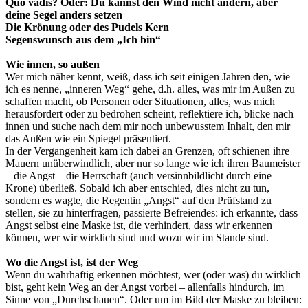
Quo vadis? Oder: Du kannst den Wind nicht ändern, aber
deine Segel anders setzen
Die Krönung oder des Pudels Kern
Segenswunsch aus dem „Ich bin“
Wie innen, so außen
Wer mich näher kennt, weiß, dass ich seit einigen Jahren den, wie
ich es nenne, „inneren Weg“ gehe, d.h. alles, was mir im Außen zu
schaffen macht, ob Personen oder Situationen, alles, was mich
herausfordert oder zu bedrohen scheint, reflektiere ich, blicke nach
innen und suche nach dem mir noch unbewusstem Inhalt, den mir
das Außen wie ein Spiegel präsentiert.
In der Vergangenheit kam ich dabei an Grenzen, oft schienen ihre
Mauern unüberwindlich, aber nur so lange wie ich ihren Baumeister
– die Angst – die Herrschaft (auch versinnbildlicht durch eine
Krone) überließ. Sobald ich aber entschied, dies nicht zu tun,
sondern es wagte, die Regentin „Angst“ auf den Prüfstand zu
stellen, sie zu hinterfragen, passierte Befreiendes: ich erkannte, dass
Angst selbst eine Maske ist, die verhindert, dass wir erkennen
können, wer wir wirklich sind und wozu wir im Stande sind.
Wo die Angst ist, ist der Weg
Wenn du wahrhaftig erkennen möchtest, wer (oder was) du wirklich
bist, geht kein Weg an der Angst vorbei – allenfalls hindurch, im
Sinne von „Durchschauen“. Oder um im Bild der Maske zu bleiben: