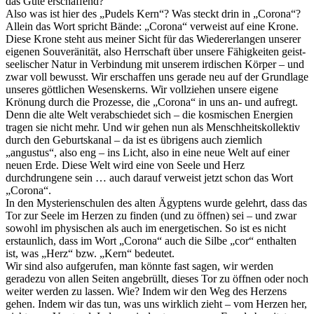
das Gute erschaffend?
Also was ist hier des „Pudels Kern“? Was steckt drin in „Corona“?
Allein das Wort spricht Bände: „Corona“ verweist auf eine Krone.
Diese Krone steht aus meiner Sicht für das Wiedererlangen unserer
eigenen Souveränität, also Herrschaft über unsere Fähigkeiten geist-
seelischer Natur in Verbindung mit unserem irdischen Körper – und
zwar voll bewusst. Wir erschaffen uns gerade neu auf der Grundlage
unseres göttlichen Wesenskerns. Wir vollziehen unsere eigene
Krönung durch die Prozesse, die „Corona“ in uns an- und aufregt.
Denn die alte Welt verabschiedet sich – die kosmischen Energien
tragen sie nicht mehr. Und wir gehen nun als Menschheitskollektiv
durch den Geburtskanal – da ist es übrigens auch ziemlich
„angustus“, also eng – ins Licht, also in eine neue Welt auf einer
neuen Erde. Diese Welt wird eine von Seele und Herz
durchdrungene sein … auch darauf verweist jetzt schon das Wort
„Corona“.
In den Mysterienschulen des alten Ägyptens wurde gelehrt, dass das
Tor zur Seele im Herzen zu finden (und zu öffnen) sei – und zwar
sowohl im physischen als auch im energetischen. So ist es nicht
erstaunlich, dass im Wort „Corona“ auch die Silbe „cor“ enthalten
ist, was „Herz“ bzw. „Kern“ bedeutet.
Wir sind also aufgerufen, man könnte fast sagen, wir werden
geradezu von allen Seiten angebrüllt, dieses Tor zu öffnen oder noch
weiter werden zu lassen. Wie? Indem wir den Weg des Herzens
gehen. Indem wir das tun, was uns wirklich zieht – vom Herzen her,