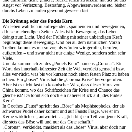
Angst vor Verletzung, Bestrafung, Abgewiesenwerdens etc. bisher
durchs Leben zu laufen gewohnt gewesen bist.
Die Krönung oder des Pudels Kern
Wir leben wahrlich in aufregenden, spannenden und bewegenden,
d.h. sehr lebendigen Zeiten. Alles ist in Bewegung, das Leben
drängt zum Licht. Und der Frühling mit seiner unbändigen Kraft
begünstigt diese Bewegung. Und bei all dem natürlichen Voran-
Treiben kommt es mir so vor, als würden wir gerufen, berufen,
aufgerufen – und zwar nicht nur einige Wenige, sondern sehr, sehr
Viele.
Und da komme ich zu des „Pudels Kern“ namens „Corona“. Ein
Wort, das innerhalb kürzester Zeit die Welt verrückt gemacht bzw.
alles ver-rückt, was bis vor kurzem noch einen festen Platz zu haben
schien. Ein „böser“ Virus hat die „Corona-Krise“ hervorgerufen.
Aber ist es nicht fast ein kosmischer Witz, dass dieser Virus von
China kommt, wo das Schriftzeichen für Krise und Chance das
gleiche ist? Da lohnt sich doch ein näherer Blick auf „des Pudels
Kern“.
In Goethes „Faust“ spricht das „Böse“ als Mephistopheles, der als
schwarzer Pudel daher kommt und auf Fausts Frage, wer er im
Kerne wirklich sei, antwortet: … „[ich bin] ein Teil von jener Kraft,
die stets das Böse will und nur das Gute schafft.“
„Corona“, verkleidet, maskiert als das „böse“ Virus, aber doch nur