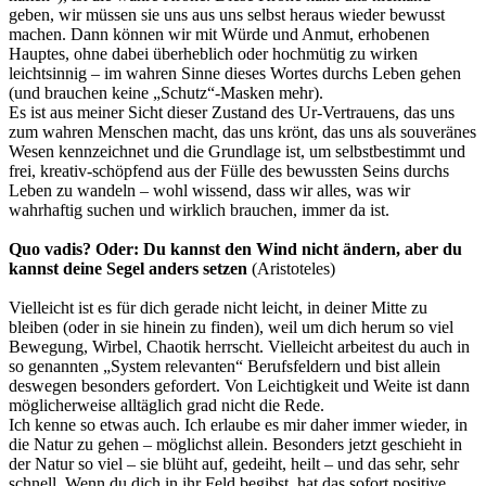
geben, wir müssen sie uns aus uns selbst heraus wieder bewusst
machen. Dann können wir mit Würde und Anmut, erhobenen
Hauptes, ohne dabei überheblich oder hochmütig zu wirken
leichtsinnig – im wahren Sinne dieses Wortes durchs Leben gehen
(und brauchen keine „Schutz“-Masken mehr).
Es ist aus meiner Sicht dieser Zustand des Ur-Vertrauens, das uns
zum wahren Menschen macht, das uns krönt, das uns als souveränes
Wesen kennzeichnet und die Grundlage ist, um selbstbestimmt und
frei, kreativ-schöpfend aus der Fülle des bewussten Seins durchs
Leben zu wandeln – wohl wissend, dass wir alles, was wir
wahrhaftig suchen und wirklich brauchen, immer da ist.
Quo vadis? Oder: Du kannst den Wind nicht ändern, aber du
kannst deine Segel anders setzen
(Aristoteles)
Vielleicht ist es für dich gerade nicht leicht, in deiner Mitte zu
bleiben (oder in sie hinein zu finden), weil um dich herum so viel
Bewegung, Wirbel, Chaotik herrscht. Vielleicht arbeitest du auch in
so genannten „System relevanten“ Berufsfeldern und bist allein
deswegen besonders gefordert. Von Leichtigkeit und Weite ist dann
möglicherweise alltäglich grad nicht die Rede.
Ich kenne so etwas auch. Ich erlaube es mir daher immer wieder, in
die Natur zu gehen – möglichst allein. Besonders jetzt geschieht in
der Natur so viel – sie blüht auf, gedeiht, heilt – und das sehr, sehr
schnell. Wenn du dich in ihr Feld begibst, hat das sofort positive