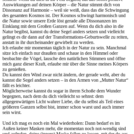
Auswirkungen auf deinen Körper – die Natur stimmt dich von
Dissonanz auf Harmonie – weil sie weiß, dass das die Schwingung
des gesamten Kosmos ist. Der Kosmos schwingt harmonisch und
die Natur sowie unsere Erde löst gerade alle Dissonanzen im
Einklang mit dem Großen Ganzen auf. Wenn du dich also in die
Natur begibst, kannst du deine Segel anders setzen und vielleicht
gelingt es dir dann auf der Transformations-Geburtswelle zu reiten,
anstatt in ihr durcheinander gewirbelt zu werden.
Ich erlaube mir momentan täglich in der Natur zu sein. Manchmal
sitze ich einfach nur draußen und schaue in den Himmel oder
beobachte die Vögel, lausche den natürlichen Stimmen und öffne
mich ganz dieser Kraft, erlaube mir über die Sinne meines Körpers
zu genießen.
Du kannst den Wind zwar nicht ändern, der gerade weht, aber du
kannst die Segel anders setzen – in den Armen von „Mutter Natur“
fällt es leichter.
Möglicherweise kannst du sogar in ihrem Schoße dem Wunder
begegnen, nach dem du dich vielleicht so sehnst: dem
allgegenwärtigen Licht wahrer Liebe, die du selbst als Teil eines
größeren Ganzen selbst bist, immer schon warst und auch immer
sein wirst.
Und ich mag es noch ein Mal wiederholen: Dann bedarf es im
Außen keiner Masken mehr, die momentan noch not-wendig sind
und aufrufen, deine (innere) Maske fallen zu lassen, mit der du aus