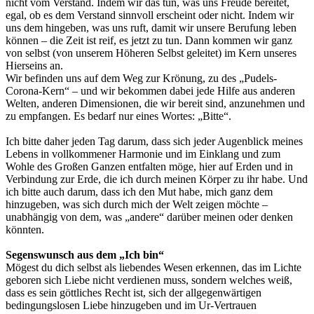
nicht vom Verstand. Indem wir das tun, was uns Freude bereitet,
egal, ob es dem Verstand sinnvoll erscheint oder nicht. Indem wir
uns dem hingeben, was uns ruft, damit wir unsere Berufung leben
können – die Zeit ist reif, es jetzt zu tun. Dann kommen wir ganz
von selbst (von unserem Höheren Selbst geleitet) im Kern unseres
Hierseins an.
Wir befinden uns auf dem Weg zur Krönung, zu des „Pudels-
Corona-Kern“ – und wir bekommen dabei jede Hilfe aus anderen
Welten, anderen Dimensionen, die wir bereit sind, anzunehmen und
zu empfangen. Es bedarf nur eines Wortes: „Bitte“.
Ich bitte daher jeden Tag darum, dass sich jeder Augenblick meines
Lebens in vollkommener Harmonie und im Einklang und zum
Wohle des Großen Ganzen entfalten möge, hier auf Erden und in
Verbindung zur Erde, die ich durch meinen Körper zu ihr habe. Und
ich bitte auch darum, dass ich den Mut habe, mich ganz dem
hinzugeben, was sich durch mich der Welt zeigen möchte –
unabhängig von dem, was „andere“ darüber meinen oder denken
könnten.
Segenswunsch aus dem „Ich bin“
Mögest du dich selbst als liebendes Wesen erkennen, das im Lichte
geboren sich Liebe nicht verdienen muss, sondern welches weiß,
dass es sein göttliches Recht ist, sich der allgegenwärtigen
bedingungslosen Liebe hinzugeben und im Ur-Vertrauen