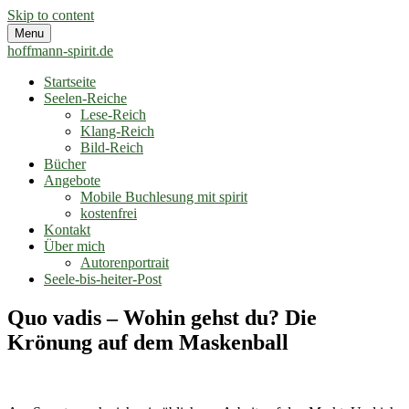
Skip to content
Menu
hoffmann-spirit.de
Startseite
Seelen-Reiche
Lese-Reich
Klang-Reich
Bild-Reich
Bücher
Angebote
Mobile Buchlesung mit spirit
kostenfrei
Kontakt
Über mich
Autorenportrait
Seele-bis-heiter-Post
hoffmann-spirit.de
Erwache im eigenen Licht deiner Seele
Quo vadis – Wohin gehst du? Die
Krönung auf dem Maskenball