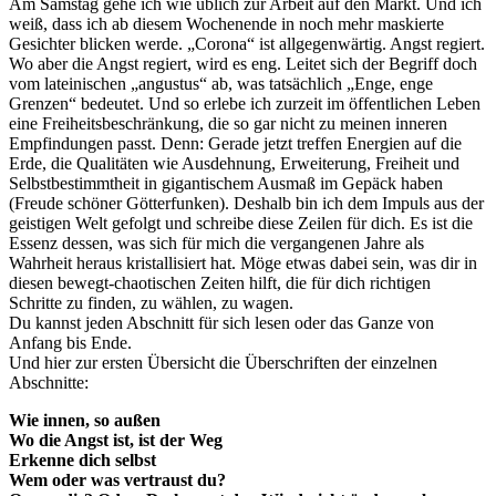
Am Samstag gehe ich wie üblich zur Arbeit auf den Markt. Und ich
weiß, dass ich ab diesem Wochenende in noch mehr maskierte
Gesichter blicken werde. „Corona“ ist allgegenwärtig. Angst regiert.
Wo aber die Angst regiert, wird es eng. Leitet sich der Begriff doch
vom lateinischen „angustus“ ab, was tatsächlich „Enge, enge
Grenzen“ bedeutet. Und so erlebe ich zurzeit im öffentlichen Leben
eine Freiheitsbeschränkung, die so gar nicht zu meinen inneren
Empfindungen passt. Denn: Gerade jetzt treffen Energien auf die
Erde, die Qualitäten wie Ausdehnung, Erweiterung, Freiheit und
Selbstbestimmtheit in gigantischem Ausmaß im Gepäck haben
(Freude schöner Götterfunken). Deshalb bin ich dem Impuls aus der
geistigen Welt gefolgt und schreibe diese Zeilen für dich. Es ist die
Essenz dessen, was sich für mich die vergangenen Jahre als
Wahrheit heraus kristallisiert hat. Möge etwas dabei sein, was dir in
diesen bewegt-chaotischen Zeiten hilft, die für dich richtigen
Schritte zu finden, zu wählen, zu wagen.
Du kannst jeden Abschnitt für sich lesen oder das Ganze von
Anfang bis Ende.
Und hier zur ersten Übersicht die Überschriften der einzelnen
Abschnitte:
Wie innen, so außen
Wo die Angst ist, ist der Weg
Erkenne dich selbst
Wem oder was vertraust du?