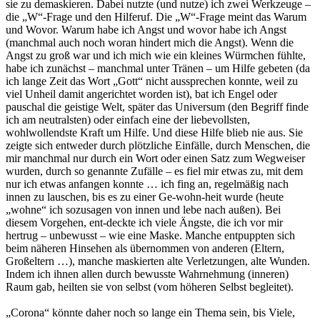
sie zu demaskieren. Dabei nutzte (und nutze) ich zwei Werkzeuge –
die „W“-Frage und den Hilferuf. Die „W“-Frage meint das Warum
und Wovor. Warum habe ich Angst und wovor habe ich Angst
(manchmal auch noch woran hindert mich die Angst). Wenn die
Angst zu groß war und ich mich wie ein kleines Würmchen fühlte,
habe ich zunächst – manchmal unter Tränen – um Hilfe gebeten (da
ich lange Zeit das Wort „Gott“ nicht aussprechen konnte, weil zu
viel Unheil damit angerichtet worden ist), bat ich Engel oder
pauschal die geistige Welt, später das Universum (den Begriff finde
ich am neutralsten) oder einfach eine der liebevollsten,
wohlwollendste Kraft um Hilfe. Und diese Hilfe blieb nie aus. Sie
zeigte sich entweder durch plötzliche Einfälle, durch Menschen, die
mir manchmal nur durch ein Wort oder einen Satz zum Wegweiser
wurden, durch so genannte Zufälle – es fiel mir etwas zu, mit dem
nur ich etwas anfangen konnte … ich fing an, regelmäßig nach
innen zu lauschen, bis es zu einer Ge-wohn-heit wurde (heute
„wohne“ ich sozusagen von innen und lebe nach außen). Bei
diesem Vorgehen, ent-deckte ich viele Ängste, die ich vor mir
hertrug – unbewusst – wie eine Maske. Manche entpuppten sich
beim näheren Hinsehen als übernommen von anderen (Eltern,
Großeltern …), manche maskierten alte Verletzungen, alte Wunden.
Indem ich ihnen allen durch bewusste Wahrnehmung (inneren)
Raum gab, heilten sie von selbst (vom höheren Selbst begleitet).
„Corona“ könnte daher noch so lange ein Thema sein, bis Viele,