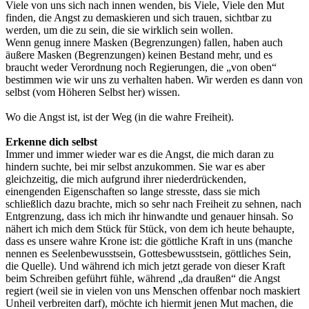
Viele von uns sich nach innen wenden, bis Viele, Viele den Mut
finden, die Angst zu demaskieren und sich trauen, sichtbar zu
werden, um die zu sein, die sie wirklich sein wollen.
Wenn genug innere Masken (Begrenzungen) fallen, haben auch
äußere Masken (Begrenzungen) keinen Bestand mehr, und es
braucht weder Verordnung noch Regierungen, die „von oben“
bestimmen wie wir uns zu verhalten haben. Wir werden es dann von
selbst (vom Höheren Selbst her) wissen.
Wo die Angst ist, ist der Weg (in die wahre Freiheit).
Erkenne dich selbst
Immer und immer wieder war es die Angst, die mich daran zu
hindern suchte, bei mir selbst anzukommen. Sie war es aber
gleichzeitig, die mich aufgrund ihrer niederdrückenden,
einengenden Eigenschaften so lange stresste, dass sie mich
schließlich dazu brachte, mich so sehr nach Freiheit zu sehnen, nach
Entgrenzung, dass ich mich ihr hinwandte und genauer hinsah. So
nähert ich mich dem Stück für Stück, von dem ich heute behaupte,
dass es unsere wahre Krone ist: die göttliche Kraft in uns (manche
nennen es Seelenbewusstsein, Gottesbewusstsein, göttliches Sein,
die Quelle). Und während ich mich jetzt gerade von dieser Kraft
beim Schreiben geführt fühle, während „da draußen“ die Angst
regiert (weil sie in vielen von uns Menschen offenbar noch maskiert
Unheil verbreiten darf), möchte ich hiermit jenen Mut machen, die