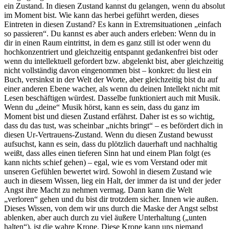
ein Zustand. In diesen Zustand kannst du gelangen, wenn du absolut
im Moment bist. Wie kann das herbei geführt werden, dieses
Eintreten in diesen Zustand? Es kann in Extremsituationen „einfach
so passieren“. Du kannst es aber auch anders erleben: Wenn du in
dir in einen Raum eintrittst, in dem es ganz still ist oder wenn du
hochkonzentriert und gleichzeitig entspannt gedankenfrei bist oder
wenn du intellektuell gefordert bzw. abgelenkt bist, aber gleichzeitig
nicht vollständig davon eingenommen bist – konkret: du liest ein
Buch, versinkst in der Welt der Worte, aber gleichzeitig bist du auf
einer anderen Ebene wacher, als wenn du deinen Intellekt nicht mit
Lesen beschäftigen würdest. Dasselbe funktioniert auch mit Musik.
Wenn du „deine“ Musik hörst, kann es sein, dass du ganz im
Moment bist und diesen Zustand erfährst. Daher ist es so wichtig,
dass du das tust, was scheinbar „nichts bringt“ – es befördert dich in
diesen Ur-Vertrauens-Zustand. Wenn du diesen Zustand bewusst
aufsuchst, kann es sein, dass du plötzlich dauerhaft und nachhaltig
weißt, dass alles einen tieferen Sinn hat und einem Plan folgt (es
kann nichts schief gehen) – egal, wie es vom Verstand oder mit
unseren Gefühlen bewertet wird. Sowohl in diesem Zustand wie
auch in diesem Wissen, lieg ein Halt, der immer da ist und der jeder
Angst ihre Macht zu nehmen vermag. Dann kann die Welt
„verloren“ gehen und du bist dir trotzdem sicher. Innen wie außen.
Dieses Wissen, von dem wir uns durch die Maske der Angst selbst
ablenken, aber auch durch zu viel äußere Unterhaltung („unten
halten“), ist die wahre Krone. Diese Krone kann uns niemand